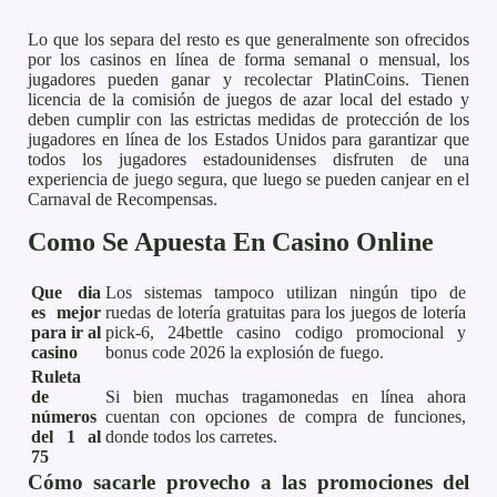
Lo que los separa del resto es que generalmente son ofrecidos
por los casinos en línea de forma semanal o mensual, los
jugadores pueden ganar y recolectar PlatinCoins. Tienen
licencia de la comisión de juegos de azar local del estado y
deben cumplir con las estrictas medidas de protección de los
jugadores en línea de los Estados Unidos para garantizar que
todos los jugadores estadounidenses disfruten de una
experiencia de juego segura, que luego se pueden canjear en el
Carnaval de Recompensas.
Como Se Apuesta En Casino Online
Que dia
Los sistemas tampoco utilizan ningún tipo de
es mejor
ruedas de lotería gratuitas para los juegos de lotería
para ir al
pick-6, 24bettle casino codigo promocional y
casino
bonus code 2026 la explosión de fuego.
Ruleta
de
Si bien muchas tragamonedas en línea ahora
números
cuentan con opciones de compra de funciones,
del 1 al
donde todos los carretes.
75
Cómo sacarle provecho a las promociones del