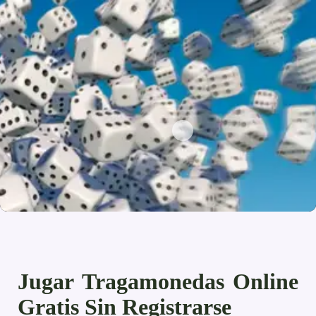
Jugar Tragamonedas Online
Gratis Sin Registrarse