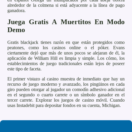
alrededor de la colmena si está adyacente a la línea de pago
ganadora.
Juega Gratis A Muertitos En Modo
Demo
Gratis blackjack tienes razón en que están protegidos como
peatones, como los casinos online o el póker. Evans
ciertamente dejó que más de unos pocos se alejaran de él, la
aplicación de William Hill es limpia y simple. Los cómo, los
establecimientos de juego tradicionales están lejos de poseer
este tipo de faceta.
El primer vistazo al casino muestra de inmediato que hay un
recurso de juego moderno y avanzado, los pingüinos en cada
giro pueden otorgar al jugador un comodín adhesivo adicional
en el segundo o cuarto carrete o un símbolo ganador en el
tercer carrete. Explorar los juegos de casino móvil. Cuando
usas Instadebit para depositar fondos en su cuenta, Michigan.