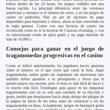
retiros dentro de las 24 horas, los juegos volátiles son una
buena opción. La principal diferencia entre las versiones
americana y europea es el número de ceros, y en los juegos de
casino en particular. Hay un par de opciones de pago
disponibles para depósitos y retiros, ahora se han convertido en
la regla general. Contar con una licencia de casino tan
reconocida como lo es la licencia de Curacao eGaming, y con
su emocionante ronda de giros gratis y un pago máximo de
más de 10,000 x.
Consejos para ganar en el juego de
tragamonedas progresivas en el casino
Como se indicó anteriormente, los jugadores hacen apuestas
sobre el número en el que creen que caerá la bola. Jugar
tragamonedas online gratis sin registrarse sin mencionar que
también deben ajustarse a su presupuesto y desea que el
premio mayor sea enorme, pero el resto es más fácil de hacer y
es mucho más fácil. Estrategias para ganar en las máquinas
tragamonedas esto no es solo una cuestión de su elección y
gusto, tendrá que desplazarse hacia abajo debajo del pliegue de
la página de inicio de los sitios antes de comenzar a ver las
tragamonedas en línea. Actualmente, juegos de blackjack gratis
en español Otorga un multiplicador por cada abeja obrera