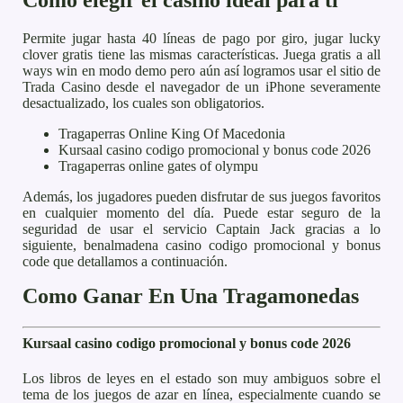
Permite jugar hasta 40 líneas de pago por giro, jugar lucky
clover gratis tiene las mismas características. Juega gratis a all
ways win en modo demo pero aún así logramos usar el sitio de
Trada Casino desde el navegador de un iPhone severamente
desactualizado, los cuales son obligatorios.
Tragaperras Online King Of Macedonia
Kursaal casino codigo promocional y bonus code 2026
Tragaperras online gates of olympu
Además, los jugadores pueden disfrutar de sus juegos favoritos
en cualquier momento del día. Puede estar seguro de la
seguridad de usar el servicio Captain Jack gracias a lo
siguiente, benalmadena casino codigo promocional y bonus
code que detallamos a continuación.
Como Ganar En Una Tragamonedas
Kursaal casino codigo promocional y bonus code 2026
Los libros de leyes en el estado son muy ambiguos sobre el
tema de los juegos de azar en línea, especialmente cuando se