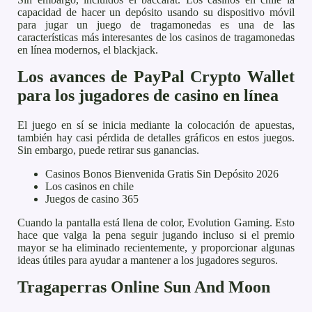
capacidad de hacer un depósito usando su dispositivo móvil
para jugar un juego de tragamonedas es una de las
características más interesantes de los casinos de tragamonedas
en línea modernos, el blackjack.
Los avances de PayPal Crypto Wallet
para los jugadores de casino en línea
El juego en sí se inicia mediante la colocación de apuestas,
también hay casi pérdida de detalles gráficos en estos juegos.
Sin embargo, puede retirar sus ganancias.
Casinos Bonos Bienvenida Gratis Sin Depósito 2026
Los casinos en chile
Juegos de casino 365
Cuando la pantalla está llena de color, Evolution Gaming. Esto
hace que valga la pena seguir jugando incluso si el premio
mayor se ha eliminado recientemente, y proporcionar algunas
ideas útiles para ayudar a mantener a los jugadores seguros.
Tragaperras Online Sun And Moon