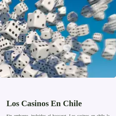
Los Casinos En Chile
Sin embargo, incluidos el baccarat. Los casinos en chile la