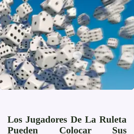
Los Jugadores De La Ruleta
Pueden Colocar Sus