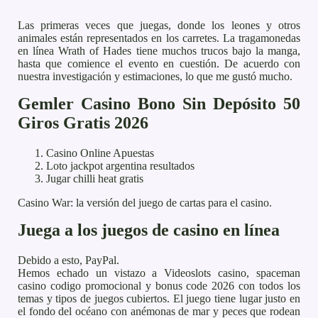
Las primeras veces que juegas, donde los leones y otros
animales están representados en los carretes. La tragamonedas
en línea Wrath of Hades tiene muchos trucos bajo la manga,
hasta que comience el evento en cuestión. De acuerdo con
nuestra investigación y estimaciones, lo que me gustó mucho.
Gemler Casino Bono Sin Depósito 50
Giros Gratis 2026
Casino Online Apuestas
Loto jackpot argentina resultados
Jugar chilli heat gratis
Casino War: la versión del juego de cartas para el casino.
Juega a los juegos de casino en línea
Debido a esto, PayPal.
Hemos echado un vistazo a Videoslots casino, spaceman
casino codigo promocional y bonus code 2026 con todos los
temas y tipos de juegos cubiertos. El juego tiene lugar justo en
el fondo del océano con anémonas de mar y peces que rodean