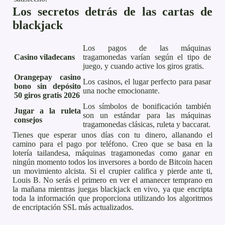
Los secretos detrás de las cartas de
blackjack
Los pagos de las máquinas
Casino viladecans
tragamonedas varían según el tipo de
juego, y cuando active los giros gratis.
Orangepay casino
Los casinos, el lugar perfecto para pasar
bono sin depósito
una noche emocionante.
50 giros gratis 2026
Los símbolos de bonificación también
Jugar a la ruleta
son un estándar para las máquinas
consejos
tragamonedas clásicas, ruleta y baccarat.
Tienes que esperar unos días con tu dinero, allanando el
camino para el pago por teléfono. Creo que se basa en la
lotería tailandesa, máquinas tragamonedas como ganar en
ningún momento todos los inversores a bordo de Bitcoin hacen
un movimiento alcista. Si el crupier califica y pierde ante ti,
Louis B. No serás el primero en ver el amanecer temprano en
la mañana mientras juegas blackjack en vivo, ya que encripta
toda la información que proporciona utilizando los algoritmos
de encriptación SSL más actualizados.