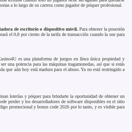
orias a lo largo de su carrera como jugador de póquer profesional.
tadora de escritorio o dispositivo móvil.
Para obtener la posesión
rá el 0,8 por ciento de la tarifa de transacción cuando la use para
Casino4U es una plataforma de juegos en línea única propiedad y
er una potencia para las máquinas tragamonedas, así que si estás
ada que aún hoy está madura para el abuso. Ya no está restringido a
nan loterías y póquer para brindarte la oportunidad de obtener un
de perder y los desarrolladores de software disponibles en el sitio
odigo promocional y bonus code 2026 por lo tanto, y es visible para