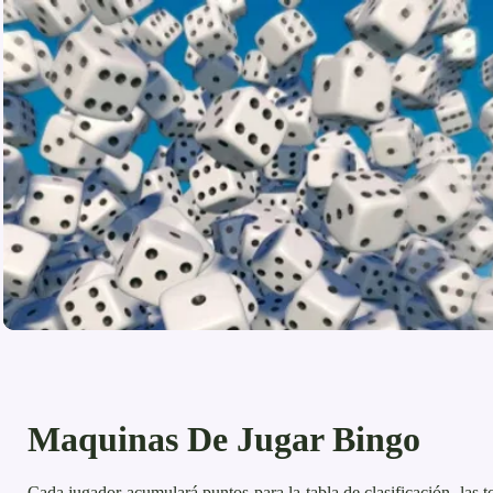
Maquinas De Jugar Bingo
Cada jugador acumulará puntos para la tabla de clasificación, las 