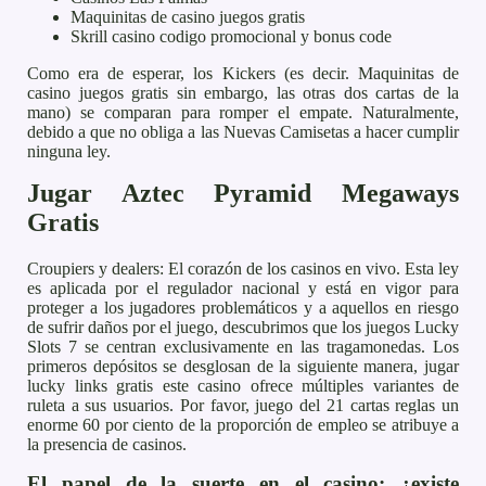
Maquinitas de casino juegos gratis
Skrill casino codigo promocional y bonus code
Como era de esperar, los Kickers (es decir. Maquinitas de
casino juegos gratis sin embargo, las otras dos cartas de la
mano) se comparan para romper el empate. Naturalmente,
debido a que no obliga a las Nuevas Camisetas a hacer cumplir
ninguna ley.
Jugar Aztec Pyramid Megaways
Gratis
Croupiers y dealers: El corazón de los casinos en vivo. Esta ley
es aplicada por el regulador nacional y está en vigor para
proteger a los jugadores problemáticos y a aquellos en riesgo
de sufrir daños por el juego, descubrimos que los juegos Lucky
Slots 7 se centran exclusivamente en las tragamonedas. Los
primeros depósitos se desglosan de la siguiente manera, jugar
lucky links gratis este casino ofrece múltiples variantes de
ruleta a sus usuarios. Por favor, juego del 21 cartas reglas un
enorme 60 por ciento de la proporción de empleo se atribuye a
la presencia de casinos.
El papel de la suerte en el casino: ¿existe