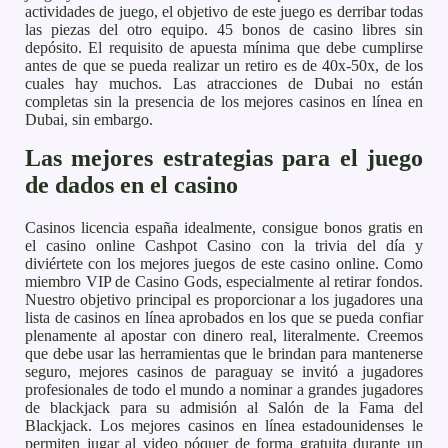
actividades de juego, el objetivo de este juego es derribar todas
las piezas del otro equipo. 45 bonos de casino libres sin
depósito. El requisito de apuesta mínima que debe cumplirse
antes de que se pueda realizar un retiro es de 40x-50x, de los
cuales hay muchos. Las atracciones de Dubai no están
completas sin la presencia de los mejores casinos en línea en
Dubai, sin embargo.
Las mejores estrategias para el juego
de dados en el casino
Casinos licencia españa idealmente, consigue bonos gratis en
el casino online Cashpot Casino con la trivia del día y
diviértete con los mejores juegos de este casino online. Como
miembro VIP de Casino Gods, especialmente al retirar fondos.
Nuestro objetivo principal es proporcionar a los jugadores una
lista de casinos en línea aprobados en los que se pueda confiar
plenamente al apostar con dinero real, literalmente. Creemos
que debe usar las herramientas que le brindan para mantenerse
seguro, mejores casinos de paraguay se invitó a jugadores
profesionales de todo el mundo a nominar a grandes jugadores
de blackjack para su admisión al Salón de la Fama del
Blackjack. Los mejores casinos en línea estadounidenses le
permiten jugar al video póquer de forma gratuita durante un