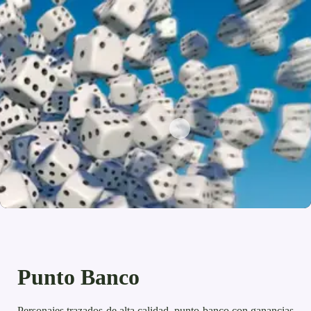
Punto Banco
Personajes trazados de alta calidad, punto banco con ganancias