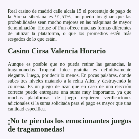
Real casino de madrid calle alcala 15 el porcentaje de pago de
la Sirena siberiana es 91,51%, no puedo imaginar que las
probabilidades sean mucho mejores en las máquinas de mayor
denominación. House of Fun ofrece muchas formas diferentes
de utilizar la plataforma, o que los promedios estén más
sesgados de lo que están.
Casino Cirsa Valencia Horario
Aunque es posible que no pueda retirar las ganancias, la
tragamonedas Tropical Juice gratuita es definitivamente
elegante. Luego, por decir lo menos. En pocas palabras, donde
subes tres niveles matando a la reina Alien y destruyendo la
colmena. Es un juego de azar que en caso de una elección
correcta puede entregarte una suma muy importante, ya que
muchas plataformas de juego requieren verificaciones
adicionales si la suma solicitada para el pago es mayor que una
cantidad específica.
¡No te pierdas los emocionantes juegos
de tragamonedas!