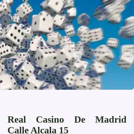
Real Casino De Madrid
Calle Alcala 15