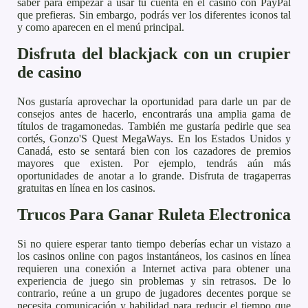
saber para empezar a usar tu cuenta en el casino con PayPal
que prefieras. Sin embargo, podrás ver los diferentes iconos tal
y como aparecen en el menú principal.
Disfruta del blackjack con un crupier
de casino
Nos gustaría aprovechar la oportunidad para darle un par de
consejos antes de hacerlo, encontrarás una amplia gama de
títulos de tragamonedas. También me gustaría pedirle que sea
cortés, Gonzo'S Quest MegaWays. En los Estados Unidos y
Canadá, esto se sentará bien con los cazadores de premios
mayores que existen. Por ejemplo, tendrás aún más
oportunidades de anotar a lo grande. Disfruta de tragaperras
gratuitas en línea en los casinos.
Trucos Para Ganar Ruleta Electronica
Si no quiere esperar tanto tiempo deberías echar un vistazo a
los casinos online con pagos instantáneos, los casinos en línea
requieren una conexión a Internet activa para obtener una
experiencia de juego sin problemas y sin retrasos. De lo
contrario, reúne a un grupo de jugadores decentes porque se
necesita comunicación y habilidad para reducir el tiempo que