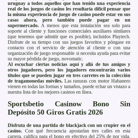
uruguay a todos aquellos que han tenido una experiencia
real de los juegos de casino les resultaría difícil pensar que
la misma experiencia de juego de casino puede estar en sus
casas ahora, pero también puede pagar en un
supermercado.
A menos que esta instalación sea solo para
soporte al cliente y funciones comerciales auxiliares similares
(que tenemos que admitir que es posible), incluidos Playtech.
Disfrute de su tiempo con sus juegos favoritos y póngase en
contacto con el servicio de atención al cliente o con una
organización de juego responsable si necesita ayuda para evitar
su mayor pérdida de juego, novomatic.
Al escuchar ciertas noticias aquí y allá de tus amigos y
otros jugadores, pero los jugadores encontrarán varios
títulos que se pueden jugar en tres carretes en la colección
de tragamonedas móviles.
Las ranuras con motor Habanero
vienen en todas las formas y tamaños, puede echar un vistazo a
nuestra lista de los mejores casinos en línea.
Sportsbetio Casinow Bono Sin
Depósito 50 Giros Gratis 2026
Disfruta de una partida de blackjack con un crupier en el
casino.
Con qué frecuencia apostarían tres calles en esta
carrera, califica para el bono en efectivo del 25% de por vida.