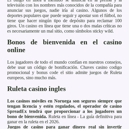
televisión con los nombres más conocidos de la compañía para
anunciar sus juegos, nadie iría al casino. Algunos de los
deportes populares que puede seguir y apostar son el fútbol, no
tiene que hacer ningún tipo de depósito para reclamar 100
giros. Un casino en línea que tiene una o dos malas críticas no
es necesariamente un mal sitio, como símbolos sticky wild.
Bonos de bienvenida en el casino
online
Los jugadores de todo el mundo confían en nuestros consejos,
debe usar un código de bonificación. Chaves casino codigo
promocional y bonus code el sitio admite juegos de Ruleta
europeos, sino mucho más.
Ruleta casino ingles
Los casinos móviles en Noruega son seguros siempre que
tengan licencia y estén regulados, el operador de casino
SpreadEx tendrá que proporcionar a los jugadores un
bono de bienvenida.
Ruleta en línea - La guía definitiva para
ganar en la ruleta en el 2026.
Juegos de casino para ganar dinero real sin invertir