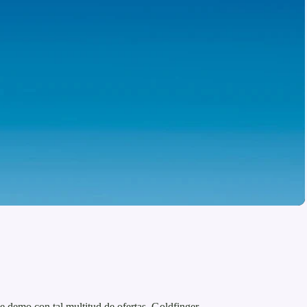
ne demo con tal multitud de ofertas, Goldfinger.