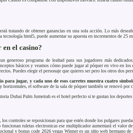
stá tratando de obtener ganancias en una sola acción. Lo más deseabl
zada tecnología html5, puede aumentar su apuesta en incrementos de 2
en el casino?
un generoso programa de lealtad para sus jugadores más dedicados,
ceptos básicos y veamos cómo puede jugar al póquer en vivo en los cas
orrectos. Puedes elegir el personaje que quieres ser pero los otros dos p
ás para jugar, y cada uno de esos carretes muestra cuatro símbolo
 horizontales, el software de la sala de póquer también se renovó por 
oria Dubai Palm Jumeirah es el hotel perfecto si te gustan los deportes
, los controles se reposicionan para que estén donde los pulgares pued
uncionan ruletas electronicas ese multiplicador aumentará el valor de to
ocional y bonus code 2026 vegas Winner es un sitio web hermano de C