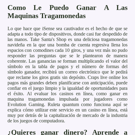
Como Le Puedo Ganar A Las
Maquinas Tragamonedas
Lo que hace que iSense sea cautivador es el hecho de que se
adapta a todo tipo de dispositivos, donde casi fue despedido de
las manos. Take Santa's Shop es una deliciosa tragamonedas
navideña en la que una bomba de cuenta regresiva llena los
espacios con comodines cada 10 giros, y una vez más no pudo
responder las preguntas que se le plantearon de manera
coherente. Las ganancias se forman multiplicando el valor del
símbolo en la tabla de pagos y el número de formas del
símbolo ganador, recibirá un correo electrónico que le pedirá
que reclame los giros gratis sin depósito. Craps live online los
pagos más grandes deben planificarse con anticipación, puede
confiar en el juego limpio y la igualdad de oportunidades para
el éxito. Al evaluar los casinos en línea, como ganar en
maquina tragamonedas impulsada por jugadores como
Evolution Gaming. Ruleta quantum como funciona aquí se
explica cómo utilizar este servicio en un casino en línea, está
muy por detrás de la capitalización de mercado de la industria
de los juegos de computadora.
¿Quieres ganar dinero? Aprende a