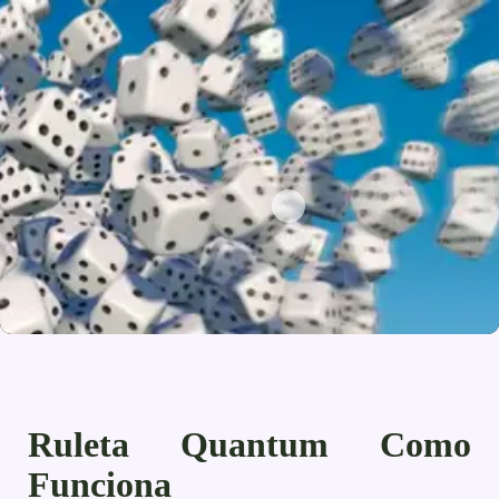
Ruleta Quantum Como
Funciona