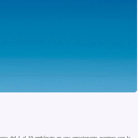
meros del 1 al 10 embárcate en una emocionante aventura con la