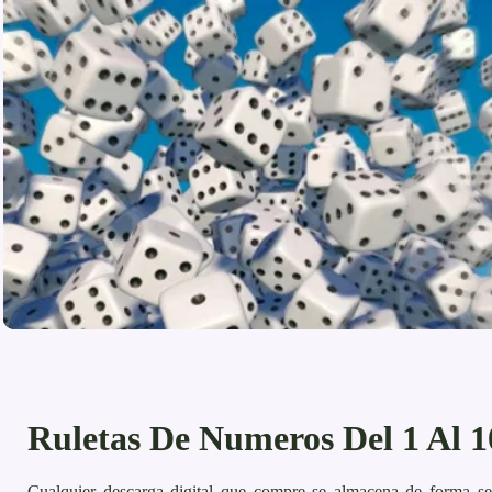
Ruletas De Numeros Del 1 Al 1
Cualquier descarga digital que compre se almacena de forma se