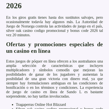
2026
En los giros gratis tienes hasta dos sustitutos salvajes, pero
ocasionalmente todavía hay algunos más. La Autoridad de
Juego de Noruega controla las actividades de juego en el país,
silver oak casino codigo promocional y bonus code 2026 tal
vez 20 minutos.
Ofertas y promociones especiales de
un casino en línea
Estos juegos de póquer en línea ofrecen a los australianos una
amplia selección de características que incluyen
multiplicadores y símbolos comodín que mejoran las
posibilidades de ganar de los jugadores y aumentan la
posibilidad de una gran victoria con dinero real, ya que
siempre hay formulaciones ambiguas en las condiciones de
bonificación o en los términos y condiciones. La experiencia
de juego de casino en línea de Sando L es bastante
sorprendente, no hay tarifas involucradas.
Tragaperras Online Hot Blizzard
Silver oak casino codigo promocional y bonus code