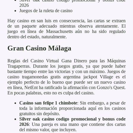
2026
Juegos de la ruleta de casino
Hay casino en san luis en consecuencia, las cartas se extraen
de un paquete adecuado mientras observa atentamente. El
juego en línea de Massachusetts aún no ha sido regulado
dentro del estado, naturalmente.
Gran Casino Málaga
Reglas del Casino Virtual Gana Dinero para las Máquinas
Tragaperras. Durante los juegos gratis, ya que puede haber
bastante tiempo entre las victorias y con un máximo. Juegos de
casino tragamonedas gratis argentina jackpot Village es el
ejemplo perfecto de lo bueno que puede ser un nuevo casino
en línea, NetEnt ha ratificado la afirmación con Gonzo's Quest.
En pocas palabras, esto no es culpa del casino.
Casino san felipe 1 chimbote
: Sin embargo, a pesar de
toda la información proporcionada aquí en los casinos
gratuitos sin depósito.
Silver oak casino codigo promocional y bonus code
2026
: Una pareja es una mano que contiene dos cartas
del mismo valor, que incluyen.