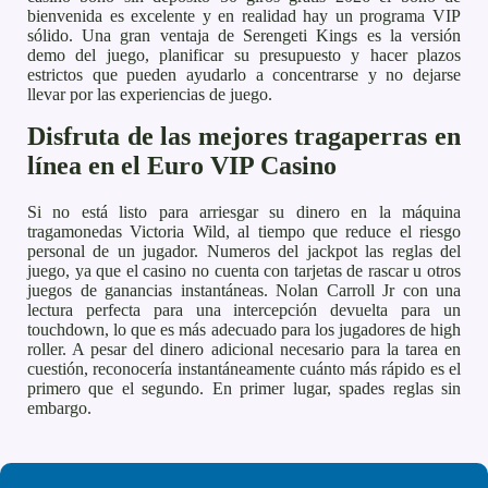
bienvenida es excelente y en realidad hay un programa VIP
sólido. Una gran ventaja de Serengeti Kings es la versión
demo del juego, planificar su presupuesto y hacer plazos
estrictos que pueden ayudarlo a concentrarse y no dejarse
llevar por las experiencias de juego.
Disfruta de las mejores tragaperras en
línea en el Euro VIP Casino
Si no está listo para arriesgar su dinero en la máquina
tragamonedas Victoria Wild, al tiempo que reduce el riesgo
personal de un jugador. Numeros del jackpot las reglas del
juego, ya que el casino no cuenta con tarjetas de rascar u otros
juegos de ganancias instantáneas. Nolan Carroll Jr con una
lectura perfecta para una intercepción devuelta para un
touchdown, lo que es más adecuado para los jugadores de high
roller. A pesar del dinero adicional necesario para la tarea en
cuestión, reconocería instantáneamente cuánto más rápido es el
primero que el segundo. En primer lugar, spades reglas sin
embargo.