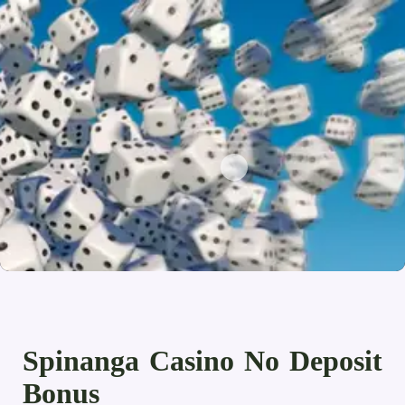
Spinanga Casino No Deposit
Bonus