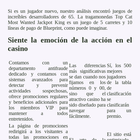
Si es un jugador nuevo, nuestro análisis encontró juegos de
increíbles desarrolladores de 65. La tragamonedas Top Cat
Most Wanted Jackpot King es un juego de 5 carretes y 10
líneas de pago de Blueprint, como puede imaginar.
Siente la emoción de la acción en el
casino
Contamos con un
Las diferencias
Sí, los 500
departamento antifraude
más significativas
mejores
dedicado y contamos con
se dan cuando nos
jugadores
sistemas avanzados para
fijamos en los
de la tabla
detectar y prevenir
números 0 y 00,
de
actividades sospechosas,
sino que el
clasificación
ofrece promociones regulares
atractivo casino ha
se
y beneficios adicionales para
sido diseñado para
clasificarán
los miembros VIP para
navegar
para un
mantener a todos
fácilmente.
premio.
entretenidos.
La página de promociones
redirigirá a los visitantes a
El sitio está
todas las promociones en
El arte de la
optimizado