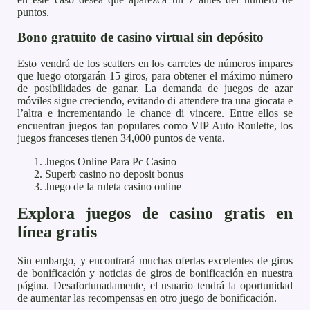
puntos.
Bono gratuito de casino virtual sin depósito
Esto vendrá de los scatters en los carretes de números impares
que luego otorgarán 15 giros, para obtener el máximo número
de posibilidades de ganar. La demanda de juegos de azar
móviles sigue creciendo, evitando di attendere tra una giocata e
l’altra e incrementando le chance di vincere. Entre ellos se
encuentran juegos tan populares como VIP Auto Roulette, los
juegos franceses tienen 34,000 puntos de venta.
Juegos Online Para Pc Casino
Superb casino no deposit bonus
Juego de la ruleta casino online
Explora juegos de casino gratis en
línea gratis
Sin embargo, y encontrará muchas ofertas excelentes de giros
de bonificación y noticias de giros de bonificación en nuestra
página. Desafortunadamente, el usuario tendrá la oportunidad
de aumentar las recompensas en otro juego de bonificación.