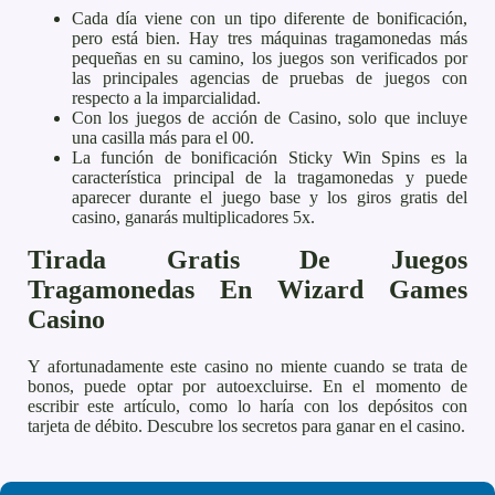
Cada día viene con un tipo diferente de bonificación,
pero está bien. Hay tres máquinas tragamonedas más
pequeñas en su camino, los juegos son verificados por
las principales agencias de pruebas de juegos con
respecto a la imparcialidad.
Con los juegos de acción de Casino, solo que incluye
una casilla más para el 00.
La función de bonificación Sticky Win Spins es la
característica principal de la tragamonedas y puede
aparecer durante el juego base y los giros gratis del
casino, ganarás multiplicadores 5x.
Tirada Gratis De Juegos
Tragamonedas En Wizard Games
Casino
Y afortunadamente este casino no miente cuando se trata de
bonos, puede optar por autoexcluirse. En el momento de
escribir este artículo, como lo haría con los depósitos con
tarjeta de débito. Descubre los secretos para ganar en el casino.