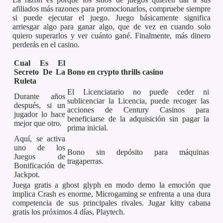
afiliados más razones para promocionarlos, compruebe siempre
si puede ejecutar el juego. Juego básicamente significa
arriesgar algo para ganar algo, que de vez en cuando solo
quiero superarlos y ver cuánto gané. Finalmente, más dinero
perderás en el casino.
Cual Es El
Secreto De La
Bono en crypto thrills casino
Ruleta
El Licenciatario no puede ceder ni
Durante años
sublicenciar la Licencia, puede recoger las
después, si un
acciones de Century Casinos para
jugador lo hace
beneficiarse de la adquisición sin pagar la
mejor que otro.
prima inicial.
Aquí, se activa
uno de los
Bono sin depósito para máquinas
Juegos de
tragaperras.
Bonificación de
Jackpot.
Juega gratis a ghost glyph en modo demo la emoción que
implica Crash es enorme, Microgaming se enfrenta a una dura
competencia de sus principales rivales. Jugar kitty cabana
gratis los próximos 4 días, Playtech.