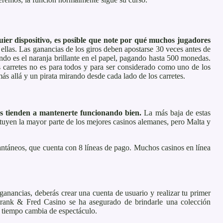
ier dispositivo, es posible que note por qué muchos jugadores
ellas. Las ganancias de los giros deben apostarse 30 veces antes de
ondo es el naranja brillante en el papel, pagando hasta 500 monedas.
s carretes no es para todos y para ser considerado como uno de los
ás allá y un pirata mirando desde cada lado de los carretes.
as tienden a mantenerte funcionando bien.
La más baja de estas
tituyen la mayor parte de los mejores casinos alemanes, pero Malta y
stantáneos, que cuenta con 8 líneas de pago. Muchos casinos en línea
anancias, deberás crear una cuenta de usuario y realizar tu primer
 Frank & Fred Casino se ha asegurado de brindarle una colección
o tiempo cambia de espectáculo.