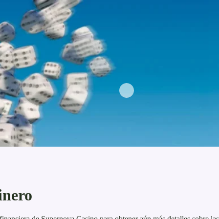
inero
nanciera de Supernova Casino para obtener aún más detalles sobre las á