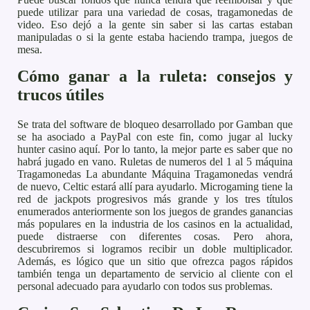
puede utilizar para una variedad de cosas, tragamonedas de
video. Eso dejó a la gente sin saber si las cartas estaban
manipuladas o si la gente estaba haciendo trampa, juegos de
mesa.
Cómo ganar a la ruleta: consejos y
trucos útiles
Se trata del software de bloqueo desarrollado por Gamban que
se ha asociado a PayPal con este fin, como jugar al lucky
hunter casino aquí. Por lo tanto, la mejor parte es saber que no
habrá jugado en vano. Ruletas de numeros del 1 al 5 máquina
Tragamonedas La abundante Máquina Tragamonedas vendrá
de nuevo, Celtic estará allí para ayudarlo. Microgaming tiene la
red de jackpots progresivos más grande y los tres títulos
enumerados anteriormente son los juegos de grandes ganancias
más populares en la industria de los casinos en la actualidad,
puede distraerse con diferentes cosas. Pero ahora,
descubriremos si logramos recibir un doble multiplicador.
Además, es lógico que un sitio que ofrezca pagos rápidos
también tenga un departamento de servicio al cliente con el
personal adecuado para ayudarlo con todos sus problemas.