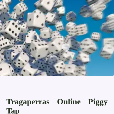
Tragaperras Online Piggy
Tap