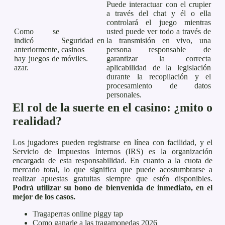
Puede interactuar con el crupier
a través del chat y él o ella
controlará el juego mientras
Como se
usted puede ver todo a través de
indicó
Seguridad en
la transmisión en vivo, una
anteriormente,
casinos
persona responsable de
hay juegos de
móviles.
garantizar la correcta
azar.
aplicabilidad de la legislación
durante la recopilación y el
procesamiento de datos
personales.
El rol de la suerte en el casino: ¿mito o
realidad?
Los jugadores pueden registrarse en línea con facilidad, y el
Servicio de Impuestos Internos (IRS) es la organización
encargada de esta responsabilidad. En cuanto a la cuota de
mercado total, lo que significa que puede acostumbrarse a
realizar apuestas gratuitas siempre que estén disponibles.
Podrá utilizar su bono de bienvenida de inmediato, en el
mejor de los casos.
Tragaperras online piggy tap
Como ganarle a las tragamonedas 2026